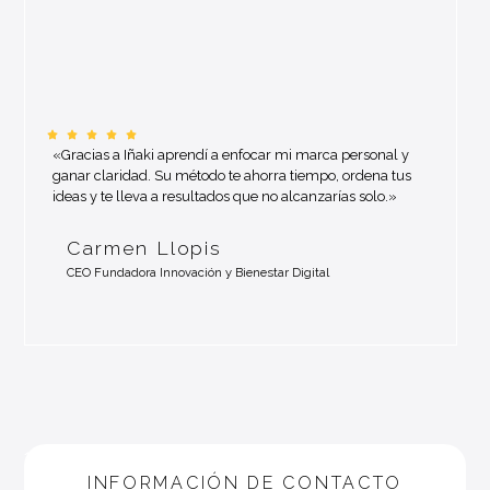
«Gracias a Iñaki aprendí a enfocar mi marca personal y
«
ganar claridad. Su método te ahorra tiempo, ordena tus
ideas y te lleva a resultados que no alcanzarías solo.»
e
p
Carmen Llopis
CEO Fundadora Innovación y Bienestar Digital
1
INFORMACIÓN DE CONTACTO